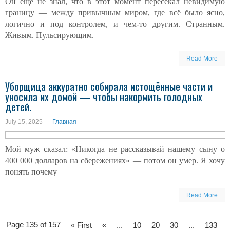
Он ещё не знал, что в этот момент пересекал невидимую
границу — между привычным миром, где всё было ясно,
логично и под контролем, и чем-то другим. Странным.
Живым. Пульсирующим.
Read More
Уборщица аккуратно собирала истощённые части и
уносила их домой — чтобы накормить голодных
детей.
July 15, 2025
Главная
Мой муж сказал: «Никогда не рассказывай нашему сыну о
400 000 долларов на сбережениях» — потом он умер. Я хочу
понять почему
Read More
Page 135 of 157
« First
«
...
10
20
30
...
133