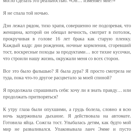
могло сделать это реальностью. «Он… изменяет мне?»
Я не спала той ночью.
Дэн лежал рядом, тихо храпя, совершенно не подозревая, что
женщина, которой он обещал вечность, смотрит в потолок,
прокручивая в голове 16 лет брака как старую пленку.
Каждый кадр: дни рождения, ночные кормления, сгоревший
тост, воскресные походы за продуктами… все тихие кусочки,
что строили нашу жизнь, окружали меня со всех сторон.
Все это было фальшью? Я была дура? Я просто смотрела не
туда, пока что-то другое расцветало за моей спиной?
Я продолжала спрашивать себя: хочу ли я знать правду… или
продолжать притворяться?
К утру глаза были опухшими, а грудь болела, словно я всю
ночь задерживала дыхание. Я действовала на автомате.
Готовила яйца. Сожгла тост. Улыбалась детям, как будто мой
мир не разваливался. Упаковывала ланч Эмме и пусто