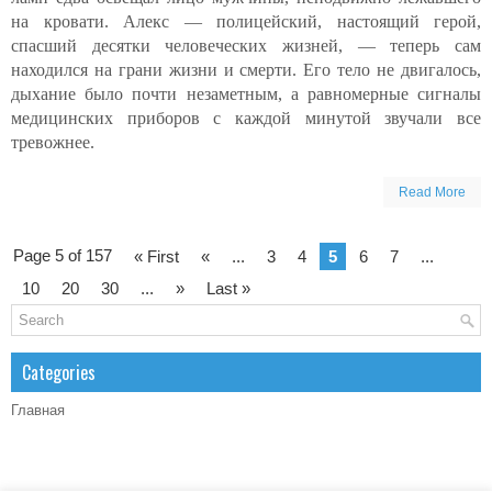
на кровати. Алекс — полицейский, настоящий герой,
спасший десятки человеческих жизней, — теперь сам
находился на грани жизни и смерти. Его тело не двигалось,
дыхание было почти незаметным, а равномерные сигналы
медицинских приборов с каждой минутой звучали все
тревожнее.
Read More
Page 5 of 157
« First
«
...
3
4
5
6
7
...
10
20
30
...
»
Last »
Categories
Главная