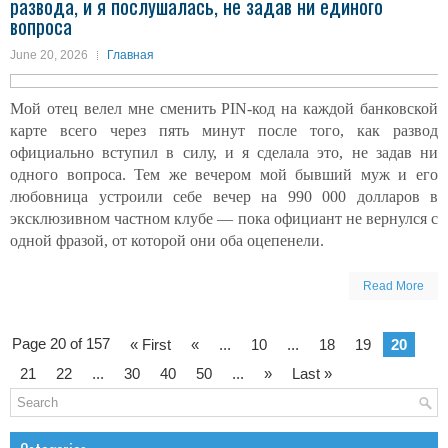
развода, и я послушалась, не задав ни единого
вопроса
June 20, 2026
Главная
Мой отец велел мне сменить PIN-код на каждой банковской
карте всего через пять минут после того, как развод
официально вступил в силу, и я сделала это, не задав ни
одного вопроса. Тем же вечером мой бывший муж и его
любовница устроили себе вечер на 990 000 долларов в
эксклюзивном частном клубе — пока официант не вернулся с
одной фразой, от которой они оба оцепенели.
Read More
Page 20 of 157
« First
«
...
10
...
18
19
20
21
22
...
30
40
50
...
»
Last »