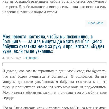
над автострадой размывала небо в усталую смесь оранжевого
и серого. Для большинства воскресенье означало остатки еды
на ужин и ранний подъём утром.
Read More
Моя невеста настояла, чтобы мы поженились в
больнице — за две минуты до клятв улыбающаяся
бабушка схватила меня за руку и прошептала: «Будет
хуже, если ты не узнаешь».
June 20, 2026
Главная
Я думал, что самым странным в день моей свадьбы будет то,
что мы будем жениться в больнице. Я ошибался. За две
минуты до клятв улыбающаяся бабушка схватила меня за
руку и прошептала что-то, от чего мои колени подкосились.
Моя невеста обманула меня, и причина этого разбила мне
сердце.
Когда Анна сказала «да» и согласилась выйти за меня замуж,