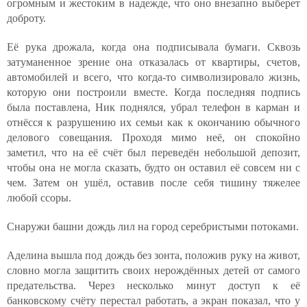
огромным и жестоким в надежде, что оно внезапно выберет
доброту.
Её рука дрожала, когда она подписывала бумаги. Сквозь
затуманенное зрение она отказалась от квартиры, счетов,
автомобилей и всего, что когда-то символизировало жизнь,
которую они построили вместе. Когда последняя подпись
была поставлена, Ник поднялся, убрал телефон в карман и
отнёсся к разрушению их семьи как к окончанию обычного
делового совещания. Проходя мимо неё, он спокойно
заметил, что на её счёт был переведён небольшой депозит,
чтобы она не могла сказать, будто он оставил её совсем ни с
чем. Затем он ушёл, оставив после себя тишину тяжелее
любой ссоры.
Снаружи башни дождь лил на город серебристыми потоками.
Аделина вышла под дождь без зонта, положив руку на живот,
словно могла защитить своих нерождённых детей от самого
предательства. Через несколько минут доступ к её
банковскому счёту перестал работать, а экран показал, что у