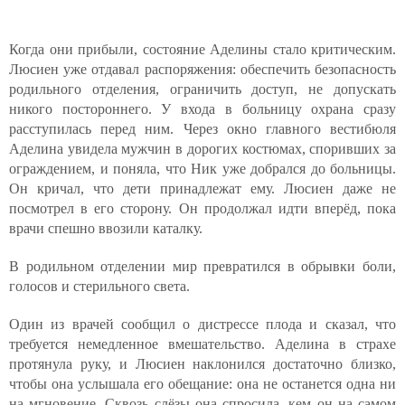
Когда они прибыли, состояние Аделины стало критическим.
Люсиен уже отдавал распоряжения: обеспечить безопасность
родильного отделения, ограничить доступ, не допускать
никого постороннего. У входа в больницу охрана сразу
расступилась перед ним. Через окно главного вестибюля
Аделина увидела мужчин в дорогих костюмах, споривших за
ограждением, и поняла, что Ник уже добрался до больницы.
Он кричал, что дети принадлежат ему. Люсиен даже не
посмотрел в его сторону. Он продолжал идти вперёд, пока
врачи спешно ввозили каталку.
В родильном отделении мир превратился в обрывки боли,
голосов и стерильного света.
Один из врачей сообщил о дистрессе плода и сказал, что
требуется немедленное вмешательство. Аделина в страхе
протянула руку, и Люсиен наклонился достаточно близко,
чтобы она услышала его обещание: она не останется одна ни
на мгновение. Сквозь слёзы она спросила, кем он на самом