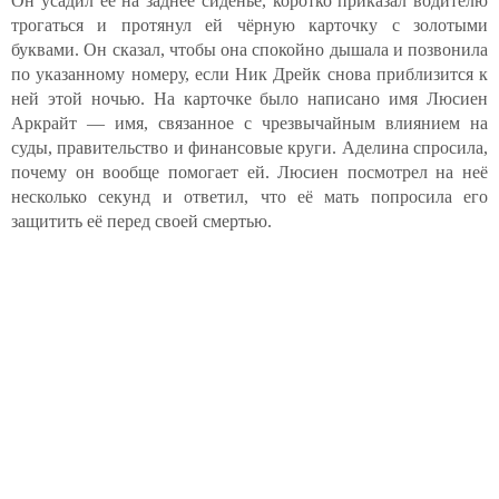
Он усадил её на заднее сиденье, коротко приказал водителю
трогаться и протянул ей чёрную карточку с золотыми
буквами. Он сказал, чтобы она спокойно дышала и позвонила
по указанному номеру, если Ник Дрейк снова приблизится к
ней этой ночью. На карточке было написано имя Люсиен
Аркрайт — имя, связанное с чрезвычайным влиянием на
суды, правительство и финансовые круги. Аделина спросила,
почему он вообще помогает ей. Люсиен посмотрел на неё
несколько секунд и ответил, что её мать попросила его
защитить её перед своей смертью.