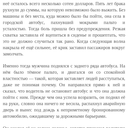
неё осталось всего несколько сотен долларов. Пять лет брака
рухнули до суммы, на которую невозможно было выжить. Без
машины и без места, куда можно было бы пойти, она села в
городской автобус, пахнувший мокрыми пальто и
усталостью. Тогда боль пришла без предупреждения. Резкая
схватка заставила её вцепиться в сиденье и прошептать, что
это не должно случиться так рано. Когда следующая волна
накрыла её ещё сильнее, её крик заставил пассажиров вокруг
замолчать.
Именно тогда мужчина поднялся с заднего ряда автобуса. На
нём было тёмное пальто, и двигался он со спокойной
властностью — такой, которая заставляет людей расступаться,
даже не понимая почему. Он направился прямо к ней и
сказал, что водитель не остановит автобус и что она должна
пойти с ним. Прежде чем она успела возразить, он поднял её
на руки, словно она ничего не весила, распахнул аварийную
дверь и вынес под дождь к неприметному бронированному
автомобилю, ожидавшему за дорожными барьерами.