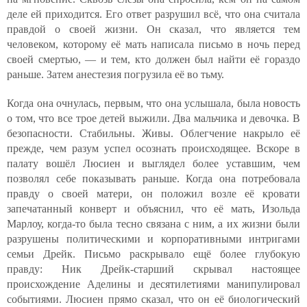
деле ей приходится. Его ответ разрушил всё, что она считала
правдой о своей жизни. Он сказал, что является тем
человеком, которому её мать написала письмо в ночь перед
своей смертью, — и тем, кто должен был найти её гораздо
раньше. Затем анестезия погрузила её во тьму.
Когда она очнулась, первым, что она услышала, была новость
о том, что все трое детей выжили. Два мальчика и девочка. В
безопасности. Стабильны. Живы. Облегчение накрыло её
прежде, чем разум успел осознать происходящее. Вскоре в
палату вошёл Люсиен и выглядел более уставшим, чем
позволял себе показывать раньше. Когда она потребовала
правду о своей матери, он положил возле её кровати
запечатанный конверт и объяснил, что её мать, Изольда
Марлоу, когда-то была тесно связана с ним, а их жизни были
разрушены политическими и корпоративными интригами
семьи Дрейк. Письмо раскрывало ещё более глубокую
правду: Ник Дрейк-старший скрывал настоящее
происхождение Аделины и десятилетиями манипулировал
событиями. Люсиен прямо сказал, что он её биологический