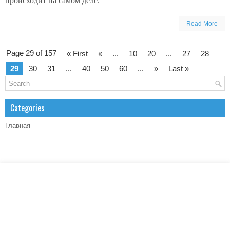
происходит на самом деле.
Read More
Page 29 of 157
« First
«
...
10
20
...
27
28
29
30
31
...
40
50
60
...
»
Last »
Categories
Главная