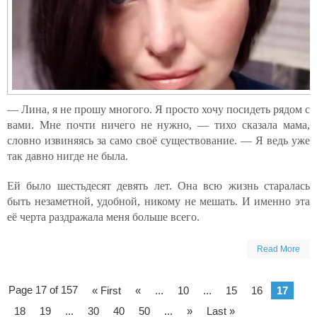
— Лина, я не прошу многого. Я просто хочу посидеть рядом с
вами. Мне почти ничего не нужно, — тихо сказала мама,
словно извиняясь за само своё существование. — Я ведь уже
так давно нигде не была.
Ей было шестьдесят девять лет. Она всю жизнь старалась
быть незаметной, удобной, никому не мешать. И именно эта
её черта раздражала меня больше всего.
Read More
Page 17 of 157
« First
«
...
10
...
15
16
17
18
19
...
30
40
50
...
»
Last »