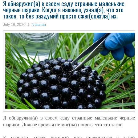
Я обнаружил(а) в своем саду странные маленькие
черные шарики. Когда я наконец узнал(а), что это
такое, то без раздумий просто сжег(сожгла) их.
July 16, 2026
Главная
Я обнаружил(а) в своем саду странные маленькие черные
шарики. Долгое время я не мог(ла) понять, что это такое.
К счастью, сосед, который уже сталкивался с такой