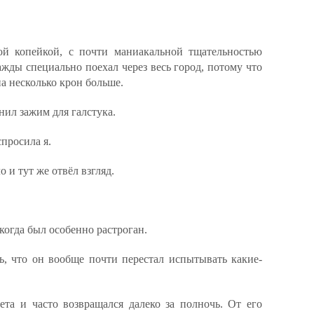
ой копейкой, с почти маниакальной тщательностью
жды специально поехал через весь город, потому что
на несколько крон больше.
нил зажим для галстука.
просила я.
 и тут же отвёл взгляд.
 когда был особенно растроган.
ь, что он вообще почти перестал испытывать какие-
ета и часто возвращался далеко за полночь. От его