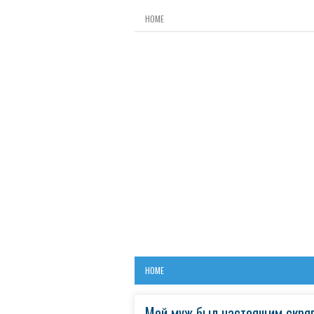
HOME
HOME
Мой муж был настоящим скряг