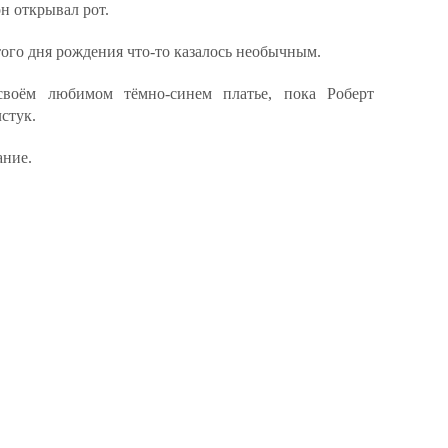
н открывал рот.
того дня рождения что-то казалось необычным.
воём любимом тёмно-синем платье, пока Роберт
стук.
ание.