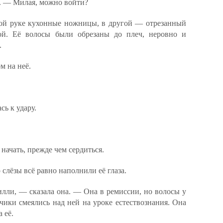
. — Милая, можно войти?
дной руке кухонные ножницы, в другой — отрезанный
той. Её волосы были обрезаны до плеч, неровно и
.
м на неё.
сь к удару.
начать, прежде чем сердиться.
 слёзы всё равно наполнили её глаза.
илли, — сказала она. — Она в ремиссии, но волосы у
чики смеялись над ней на уроке естествознания. Она
 её.