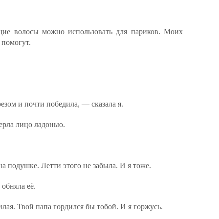
щие волосы можно использовать для париков. Моих
 помогут.
езом и почти победила, — сказала я.
ерла лицо ладонью.
а подушке. Летти этого не забыла. И я тоже.
обняла её.
лая. Твой папа гордился бы тобой. И я горжусь.