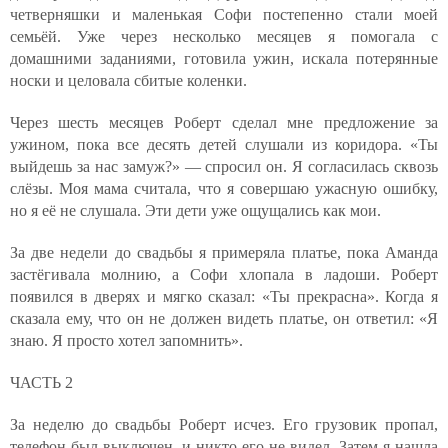
четверняшки и маленькая Софи постепенно стали моей
семьёй. Уже через несколько месяцев я помогала с
домашними заданиями, готовила ужин, искала потерянные
носки и целовала сбитые коленки.
Через шесть месяцев Роберт сделал мне предложение за
ужином, пока все десять детей слушали из коридора. «Ты
выйдешь за нас замуж?» — спросил он. Я согласилась сквозь
слёзы. Моя мама считала, что я совершаю ужасную ошибку,
но я её не слушала. Эти дети уже ощущались как мои.
За две недели до свадьбы я примеряла платье, пока Аманда
застёгивала молнию, а Софи хлопала в ладоши. Роберт
появился в дверях и мягко сказал: «Ты прекрасна». Когда я
сказала ему, что он не должен видеть платье, он ответил: «Я
знаю. Я просто хотел запомнить».
ЧАСТЬ 2
За неделю до свадьбы Роберт исчез. Его грузовик пропал,
телефон был выключен, и никто его не видел. Затем я нашла