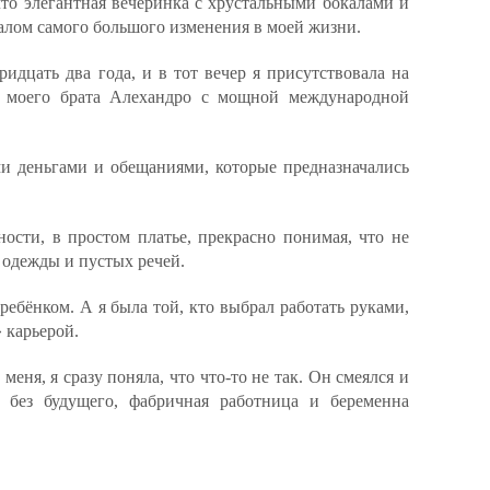
что элегантная вечеринка с хрустальными бокалами и
лом самого большого изменения в моей жизни.
идцать два года, и в тот вечер я присутствовала на
и моего брата Алехандро с мощной международной
ми деньгами и обещаниями, которые предназначались
ости, в простом платье, прекрасно понимая, что не
 одежды и пустых речей.
ебёнком. А я была той, кто выбрал работать руками,
» карьерой.
меня, я сразу поняла, что что-то не так. Он смеялся и
а без будущего, фабричная работница и беременна