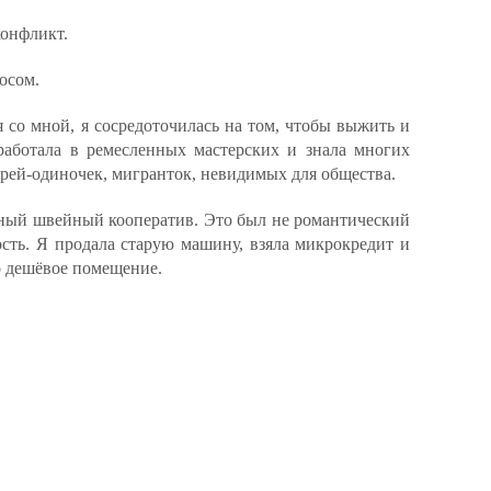
конфликт.
осом.
я со мной, я сосредоточилась на том, чтобы выжить и
 работала в ремесленных мастерских и знала многих
рей-одиночек, мигранток, невидимых для общества.
чный швейный кооператив. Это был не романтический
сть. Я продала старую машину, взяла микрокредит и
о дешёвое помещение.