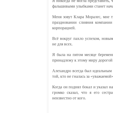
Я никогда не могла представить, 
фальшивыми улыбками станет нача
Меня зовут Клара Моралес, мне тр
праздновании слияния компани
корпорацией.
Всё вокруг пахло успехом, новы
не для всех.
Я была на пятом месяце беременн
принадлежу к этому миру дорогой
Алехандро всегда был идеальным р
той, кто не гналась за «уважаемой
Когда он поднял бокал и указал на 
громко сказал, что я его сестр
неизвестно от кого.