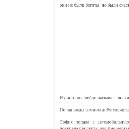
они не были богаты, но были счас
Их история любви вызывала восхи
Но однажды зимним днём случилас
София попала в автомобильную
покупала продукты для Дня мёртв