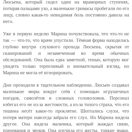
Люсьена, который сидел один на мраморных ступенях,
потирая пальцами ухо, а маленькие гримасы пробегали по его
лицу, словно какая-то невидимая боль постоянно давила на
него.
Уже в первую неделю Марина почувствовала, что что-то не
так — что-то, что врачи упустили. Тёмная форма находилась
глубоко внутри слухового прохода Люсьена, скрытая от
сканирований и незамеченная во время обычных
обследований. Она была едва заметной, тенью, которую мог
увидеть только терпеливый и внимательный взгляд, но
Марина не могла её игнорировать.
Дни проходили в тщательном наблюдении. Люсьен создавал
маленькие миры вокруг себя с помощью игрушечных
поездов, самолётов и сложных головоломок. Персонал
избегал его не из-за жестокости, а из-за тихого страха, что его
тишина несёт какое-то проклятие. Шептались слухи, что
потеря матери навсегда забрала его слух. Но Марина видела
другое. Она видела мальчика, который жаждал связи,
понимания и звуков. Она изучила его жесты, тонкие знаки,