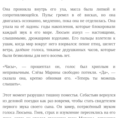
Она проникла внутрь его уха, масса была липкой и
сопротивляющейся. Пульс гремел в её висках, но она
двигалась осознанно, медленно, пока она не отделилась. Она
упала на её ладонь: годы накопления, которые блокировали
каждый звук в его мире. Люсьен ахнул — настоящими,
слышимыми, дрожащими вздохами. Его пальцы взлетели к
ушам, когда мир вокруг него взорвался: пение птиц, шелест
ветра, далёкие голоса, тиканье дедушкиных часов, которые
были безмолвны для него восемь лет.
«Часы», — прошептал он, голос был хриплым и
непривычным. Слёзы Марины свободно потекли. «Да», —
сказала она, крепко обнимая его. «Теперь ты можешь
слышать».
Этот момент разрушил тишину поместья. Себастьян вернулся
из деловой поездки как раз вовремя, чтобы стать свидетелем
первого звука своего сына. Он замер, потрясённый звуком
голоса Люсьена. Гнев, страх и изумление пересеклись на его