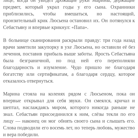
лице, когда он увидел дрожащие руки Марины, держащие
предмет, который украл годы у его сына. Охранники
приблизились, чтобы вмешаться, но настоящий,
пронзительный крик Люсьена остановил их. Он потянулся к
Себастьяну и впервые крикнул: «Папа».
В больнице сканирования раскрыли правду: три года назад
врачи заметили закупорку в ухе Люсьена, но оставили её без
лечения, поставив прибыль выше заботы. Ярость Себастьяна
была безграничной, но под ней его переполняли
благодарность и изумление. Чудо пришло не благодаря
богатству или сертификатам, а благодаря сердцу, которое
отказалось отвернуться.
Марина стояла на коленях рядом с Люсьеном, пока он
впервые открывал для себя звуки. Он смеялся, кричал и
шептал, наслаждаясь миром, которого никогда раньше не
знал. Себастьян присоединился к ним, слёзы текли по его
лицу — наконец он мог обнять своего сына и слышать его.
Слова подводили его восемь лет, но теперь любовь, мужество
и вера победили.