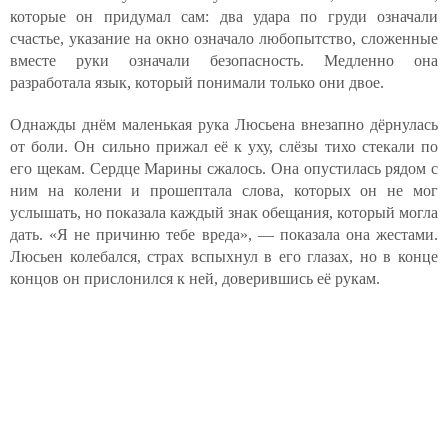
которые он придумал сам: два удара по груди означали
счастье, указание на окно означало любопытство, сложенные
вместе руки означали безопасность. Медленно она
разработала язык, который понимали только они двое.
Однажды днём маленькая рука Люсьена внезапно дёрнулась
от боли. Он сильно прижал её к уху, слёзы тихо стекали по
его щекам. Сердце Марины сжалось. Она опустилась рядом с
ним на колени и прошептала слова, которых он не мог
услышать, но показала каждый знак обещания, который могла
дать. «Я не причиню тебе вреда», — показала она жестами.
Люсьен колебался, страх вспыхнул в его глазах, но в конце
концов он прислонился к ней, доверившись её рукам.