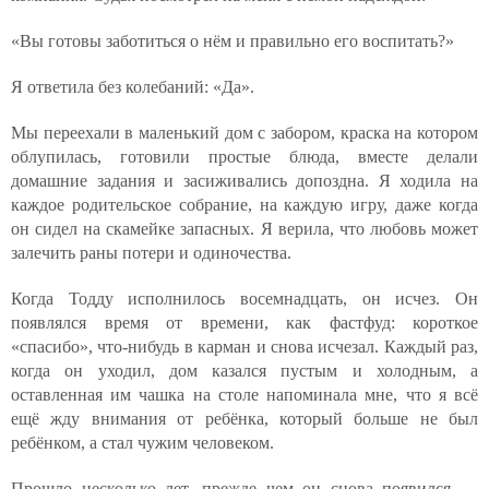
«Вы готовы заботиться о нём и правильно его воспитать?»
Я ответила без колебаний: «Да».
Мы переехали в маленький дом с забором, краска на котором
облупилась, готовили простые блюда, вместе делали
домашние задания и засиживались допоздна. Я ходила на
каждое родительское собрание, на каждую игру, даже когда
он сидел на скамейке запасных. Я верила, что любовь может
залечить раны потери и одиночества.
Когда Тодду исполнилось восемнадцать, он исчез. Он
появлялся время от времени, как фастфуд: короткое
«спасибо», что-нибудь в карман и снова исчезал. Каждый раз,
когда он уходил, дом казался пустым и холодным, а
оставленная им чашка на столе напоминала мне, что я всё
ещё жду внимания от ребёнка, который больше не был
ребёнком, а стал чужим человеком.
Прошло несколько лет, прежде чем он снова появился —