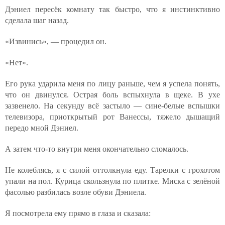
Дэниел пересёк комнату так быстро, что я инстинктивно
сделала шаг назад.
«Извинись», — процедил он.
«Нет».
Его рука ударила меня по лицу раньше, чем я успела понять,
что он двинулся. Острая боль вспыхнула в щеке. В ухе
зазвенело. На секунду всё застыло — сине-белые вспышки
телевизора, приоткрытый рот Ванессы, тяжело дышащий
передо мной Дэниел.
А затем что-то внутри меня окончательно сломалось.
Не колеблясь, я с силой оттолкнула еду. Тарелки с грохотом
упали на пол. Курица скользнула по плитке. Миска с зелёной
фасолью разбилась возле обуви Дэниела.
Я посмотрела ему прямо в глаза и сказала: