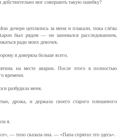
н действительно мог совершить такую ошибку?
ои дочери цеплялись за меня и плакали, пока слёзы
 Аарон был рядом — он занимался расследованием,
ржаться ради моих девочек.
орому я доверяла больше всего.
ятник на месте аварии. После этого я полностью
го времени.
юси разбудила меня.
тью, дрожа, и держала своего старого плюшевого
ла я.
се», — тихо сказала она. — «Папа спрятал это здесь».