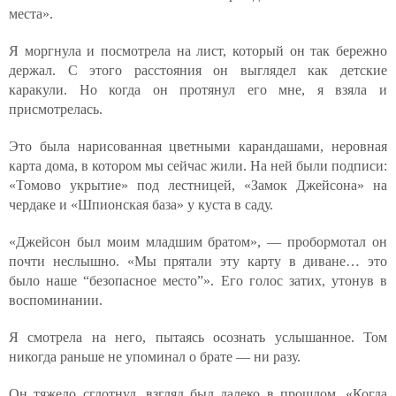
места».
Я моргнула и посмотрела на лист, который он так бережно
держал. С этого расстояния он выглядел как детские
каракули. Но когда он протянул его мне, я взяла и
присмотрелась.
Это была нарисованная цветными карандашами, неровная
карта дома, в котором мы сейчас жили. На ней были подписи:
«Томово укрытие» под лестницей, «Замок Джейсона» на
чердаке и «Шпионская база» у куста в саду.
«Джейсон был моим младшим братом», — пробормотал он
почти неслышно. «Мы прятали эту карту в диване… это
было наше “безопасное место”». Его голос затих, утонув в
воспоминании.
Я смотрела на него, пытаясь осознать услышанное. Том
никогда раньше не упоминал о брате — ни разу.
Он тяжело сглотнул, взгляд был далеко в прошлом. «Когда