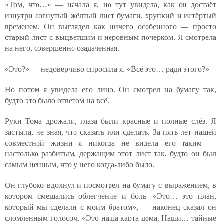
«Том, что…» — начала я, но тут увидела, как он достаёт
изнутри согнутый жёлтый лист бумаги, хрупкий и истёртый
временем. Он выглядел как ничего особенного — просто
старый лист с выцветшим и неровным почерком. Я смотрела
на него, совершенно озадаченная.
«Это?» — недоверчиво спросила я. «Всё это… ради этого?»
Но потом я увидела его лицо. Он смотрел на бумагу так,
будто это было ответом на всё.
Руки Тома дрожали, глаза были красные и полные слёз. Я
застыла, не зная, что сказать или сделать. За пять лет нашей
совместной жизни я никогда не видела его таким —
настолько разбитым, держащим этот лист так, будто он был
самым ценным, что у него когда-либо было.
Он глубоко вдохнул и посмотрел на бумагу с выражением, в
котором смешались облегчение и боль. «Это… это план,
который мы сделали с моим братом», — наконец сказал он
сломленным голосом. «Это наша карта дома. Наши… тайные