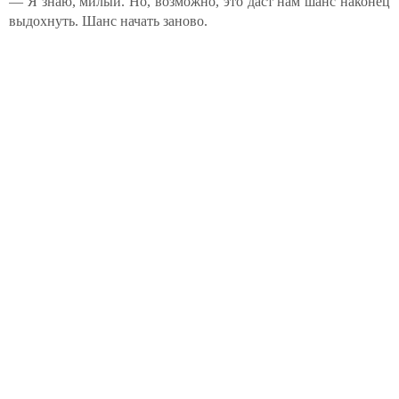
— Я знаю, милый. Но, возможно, это даст нам шанс наконец
выдохнуть. Шанс начать заново.