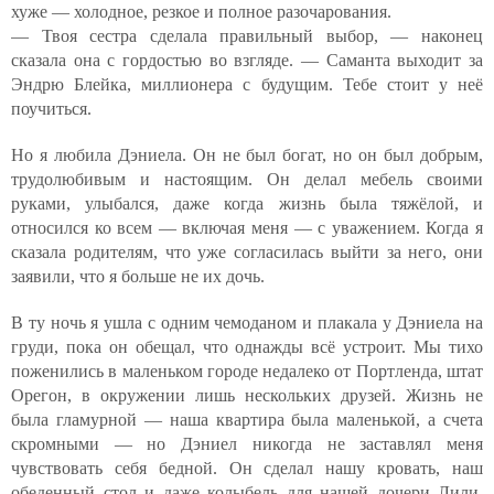
хуже — холодное, резкое и полное разочарования.
— Твоя сестра сделала правильный выбор, — наконец
сказала она с гордостью во взгляде. — Саманта выходит за
Эндрю Блейка, миллионера с будущим. Тебе стоит у неё
поучиться.
Но я любила Дэниела. Он не был богат, но он был добрым,
трудолюбивым и настоящим. Он делал мебель своими
руками, улыбался, даже когда жизнь была тяжёлой, и
относился ко всем — включая меня — с уважением. Когда я
сказала родителям, что уже согласилась выйти за него, они
заявили, что я больше не их дочь.
В ту ночь я ушла с одним чемоданом и плакала у Дэниела на
груди, пока он обещал, что однажды всё устроит. Мы тихо
поженились в маленьком городе недалеко от Портленда, штат
Орегон, в окружении лишь нескольких друзей. Жизнь не
была гламурной — наша квартира была маленькой, а счета
скромными — но Дэниел никогда не заставлял меня
чувствовать себя бедной. Он сделал нашу кровать, наш
обеденный стол и даже колыбель для нашей дочери Лили.