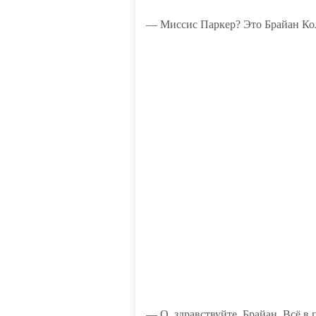
— Миссис Паркер? Это Брайан Кол
— О, здравствуйте, Брайан. Всё в 