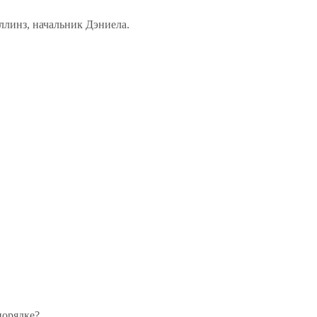
линз, начальник Дэниела.
порядке?