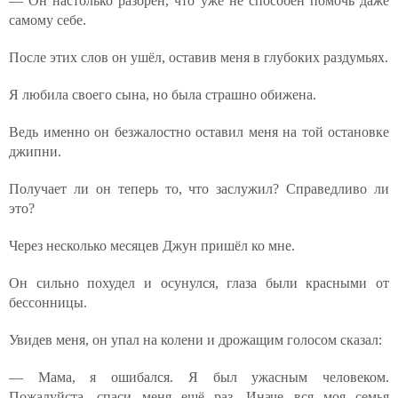
— Он настолько разорён, что уже не способен помочь даже
самому себе.
После этих слов он ушёл, оставив меня в глубоких раздумьях.
Я любила своего сына, но была страшно обижена.
Ведь именно он безжалостно оставил меня на той остановке
джипни.
Получает ли он теперь то, что заслужил? Справедливо ли
это?
Через несколько месяцев Джун пришёл ко мне.
Он сильно похудел и осунулся, глаза были красными от
бессонницы.
Увидев меня, он упал на колени и дрожащим голосом сказал:
— Мама, я ошибался. Я был ужасным человеком.
Пожалуйста, спаси меня ещё раз. Иначе вся моя семья