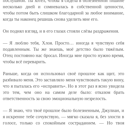
послушной. Ты хотел, чтобы я сидела в болезненной тишине
несколько дней и сомневалась в собственной ценности,
чтобы потом быть слишком благодарной за любое внимание,
когда ты наконец решишь снова уделить мне его.
Он поднял взгляд, и в его глазах стояли слёзы раздражения.
— Я люблю тебя, Хлоя. Просто… иногда я чувствую себя
подавленным. Ты же знаешь, моё детство было тяжёлым.
Отец постоянно нас бросал. Иногда мне просто нужно время,
чтобы всё переварить.
Раньше, когда он использовал своё прошлое как щит, это
разбивало меня. Это заставляло меня чувствовать такую вину,
что я пыталась его «исправить». Но в этот раз я ясно увидела
это тем, чем оно на самом деле было: отказом брать
ответственность за свою эмоциональную незрелость.
— Я знаю, что твоё прошлое было болезненным, Джулиан, и
я искренне тебе сочувствую, — мягко сказала я, без злости в
голосе, только со спокойным состраданием. — Но твоя