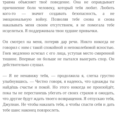
травма объясняет твоё поведение. Она не оправдывает
причинение боли человеку, который тебя любит. Любить
кого-то — значит создавать безопасность, а не
эмоциональную войну. Позволяя тебе снова и снова
наказывать меня своим отсутствием, я не помогала тебе
исцелиться. Я поддерживала твои худшие привычки.
Он смотрел на меня, потеряв дар речи. Никто никогда не
говорил с ним с такой спокойной и непоколебимой ясностью.
Гнев медленно исчезал с его лица, уступая место смиренной
тишине. Впервые он больше не пытался выиграть спор. Он
действительно слушал.
— Я не ненавижу тебя, — продолжила я, слегка грустно
улыбнувшись. — Честно говоря, я надеюсь, что однажды ты
найдёшь счастье и покой. Но этого никогда не произойдёт,
пока ты не перестанешь убегать от своих страхов и ожидать,
что другие будут ждать твоего возвращения. Я отпускаю тебя,
Джулиан. Не чтобы наказать тебя, а чтобы спасти себя и дать
тебе шанс наконец повзрослеть.