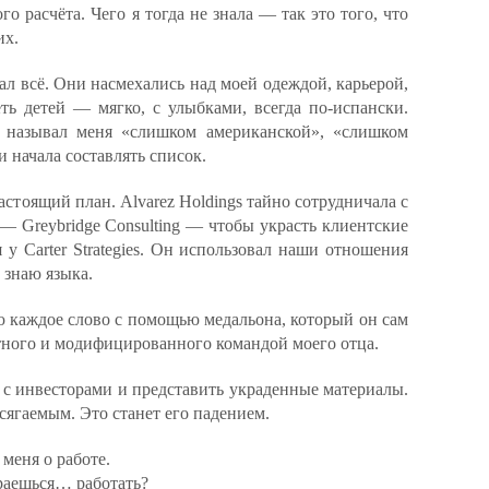
го расчёта. Чего я тогда не знала — так это того, что
их.
ал всё. Они насмехались над моей одеждой, карьерой,
ть детей — мягко, с улыбками, всегда по-испански.
, называл меня «слишком американской», «слишком
 начала составлять список.
астоящий план. Alvarez Holdings тайно сотрудничала с
 Greybridge Consulting — чтобы украсть клиентские
у Carter Strategies. Он использовал наши отношения
е знаю языка.
ю каждое слово с помощью медальона, который он сам
тного и модифицированного командой моего отца.
 с инвесторами и представить украденные материалы.
осягаемым. Это станет его падением.
меня о работе.
раешься… работать?