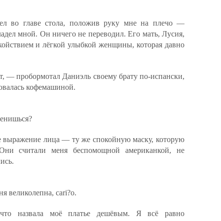
ел во главе стола, положив руку мне на плечо —
адел мной. Он ничего не переводил. Его мать, Лусия,
койствием и лёгкой улыбкой женщины, которая давно
т, — пробормотал Даниэль своему брату по-испански,
зовалась кофемашиной.
женишься?
е выражение лица — ту же спокойную маску, которую
 Они считали меня беспомощной американкой, не
ись.
я великолепна, cari?o.
что назвала моё платье дешёвым. Я всё равно