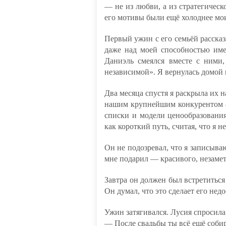
— не из любви, а из стратегическо
его мотивы были ещё холоднее мо
Первый ужин с его семьёй рассказ
даже над моей способностью име
Даниэль смеялся вместе с ними
независимой». Я вернулась домой и
Два месяца спустя я раскрыла их н
нашим крупнейшим конкурентом —
списки и модели ценообразования 
как короткий путь, считая, что я н
Он не подозревал, что я записыва
мне подарил — красивого, незаме
Завтра он должен был встретиться
Он думал, что это сделает его нед
Ужин затягивался. Лусия спросила 
— После свадьбы ты всё ещё соби