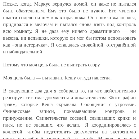
Позже, когда Маркус вернулся домой, он даже не пытался
быть обаятельным. Ему это было не нужно. Его чувство
власти сидело на нём как вторая кожа. Он громко жаловался,
придирался к мелочам и пытался снова взять под контроль
всю комнату. Я не дала ему ничего драматичного — ни
вызова, ни вспышки, которую он мог бы потом использовать
как «она истеричка». Я оставалась спокойной, отстранённой
и наблюдательной.
Потому что моя цель была не выиграть ссору.
Моя цель была — вытащить Кешу оттуда навсегда.
В следующие два дня я собирала то, на что действительно
реагирует система: документы и доказательства. Фотографии
травм, которые Кеша скрывала. Сообщения с угрозами.
Финансовые записи, показывающие контроль и
принуждение. Свидетельства соседей, слышавших крики и
плач, но не знавших, что делать. Я координировалась с
коллегой, чтобы подготовить документы на экстренную
опеку и судебный запрет, всё так, чтобы Маркус не успел