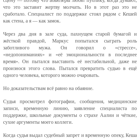
сцену — потому что абьюзеры любят публику, когда думают,
что это заставит жертву молчать. Но в этот раз это не
сработало. Специалист по поддержке стоял рядом с Кешей
как стена, а я — как замок.
Через два дня в зале суда, пахнущем старой бумагой и
жёсткой правдой, Маркус попытался сыграть роль
заботливого мужа. Он говорил о «стрессе»,
«недопониманиях» и «её эмоциональности в последнее
время». Он пытался выставить её нестабильной, даже не
произнося этого слова. Пытался превратить судью в ещё
одного человека, которого можно очаровать.
Но доказательствам всё равно на обаяние.
Судья просмотрел фотографии, сообщения, медицинские
записи, временную линию, заявление специалиста по
поддержке, школьные документы о страхе Аалии и чёткие,
сухие аргументы моего коллеги.
Когда судья выдал судебный запрет и временную опеку, Кеша