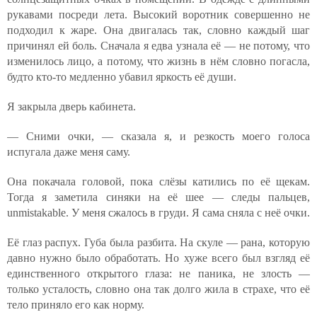
рукавами посреди лета. Высокий воротник совершенно не
подходил к жаре. Она двигалась так, словно каждый шаг
причинял ей боль. Сначала я едва узнала её — не потому, что
изменилось лицо, а потому, что жизнь в нём словно погасла,
будто кто-то медленно убавил яркость её души.
Я закрыла дверь кабинета.
— Сними очки, — сказала я, и резкость моего голоса
испугала даже меня саму.
Она покачала головой, пока слёзы катились по её щекам.
Тогда я заметила синяки на её шее — следы пальцев,
unmistakable. У меня сжалось в груди. Я сама сняла с неё очки.
Её глаз распух. Губа была разбита. На скуле — рана, которую
давно нужно было обработать. Но хуже всего был взгляд её
единственного открытого глаза: не паника, не злость —
только усталость, словно она так долго жила в страхе, что её
тело приняло его как норму.