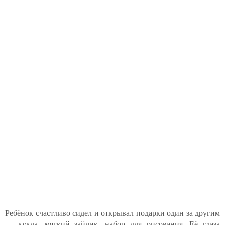
Ребёнок счастливо сидел и открывал подарки один за другим
— кукла, мягкий зайчик, набор для рисования. Её глаза