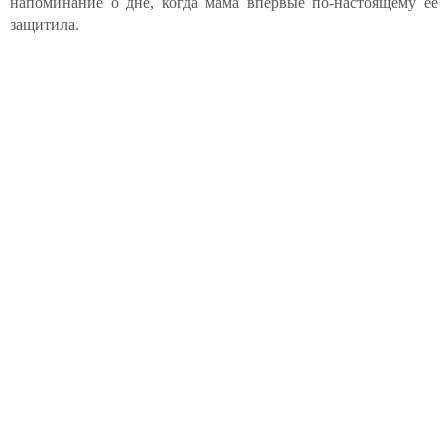
напоминание о дне, когда мама впервые по-настоящему её
защитила.