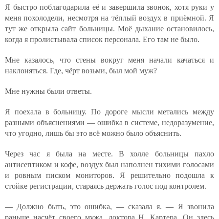
Я быстро поблагодарила её и завершила звонок, хотя руки у
меня похолодели, несмотря на тёплый воздух в приёмной. Я
тут же открыла сайт больницы. Моё дыхание остановилось,
когда я пролистывала список персонала. Его там не было.
Мне казалось, что стены вокруг меня начали качаться и
наклоняться. Где, чёрт возьми, был мой муж?
Мне нужны были ответы.
Я поехала в больницу. По дороге мысли метались между
разными объяснениями — ошибка в системе, недоразумение,
что угодно, лишь бы это всё можно было объяснить.
Через час я была на месте. В холле больницы пахло
антисептиком и кофе, воздух был наполнен тихими голосами
и ровным писком мониторов. Я решительно подошла к
стойке регистрации, стараясь держать голос под контролем.
— Должно быть, это ошибка, — сказала я. — Я звонила
раньше насчёт своего мужа, доктора Н. Картера. Он здесь