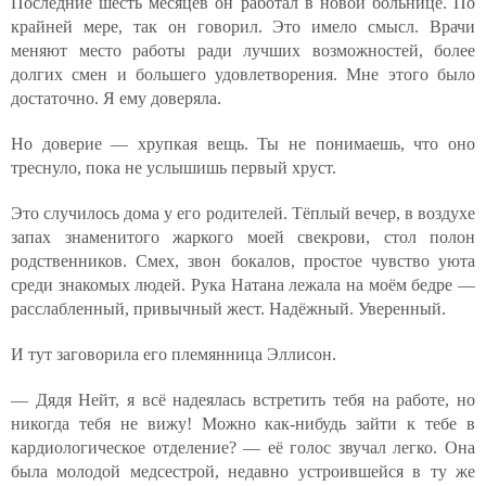
Последние шесть месяцев он работал в новой больнице. По
крайней мере, так он говорил. Это имело смысл. Врачи
меняют место работы ради лучших возможностей, более
долгих смен и большего удовлетворения. Мне этого было
достаточно. Я ему доверяла.
Но доверие — хрупкая вещь. Ты не понимаешь, что оно
треснуло, пока не услышишь первый хруст.
Это случилось дома у его родителей. Тёплый вечер, в воздухе
запах знаменитого жаркого моей свекрови, стол полон
родственников. Смех, звон бокалов, простое чувство уюта
среди знакомых людей. Рука Натана лежала на моём бедре —
расслабленный, привычный жест. Надёжный. Уверенный.
И тут заговорила его племянница Эллисон.
— Дядя Нейт, я всё надеялась встретить тебя на работе, но
никогда тебя не вижу! Можно как-нибудь зайти к тебе в
кардиологическое отделение? — её голос звучал легко. Она
была молодой медсестрой, недавно устроившейся в ту же