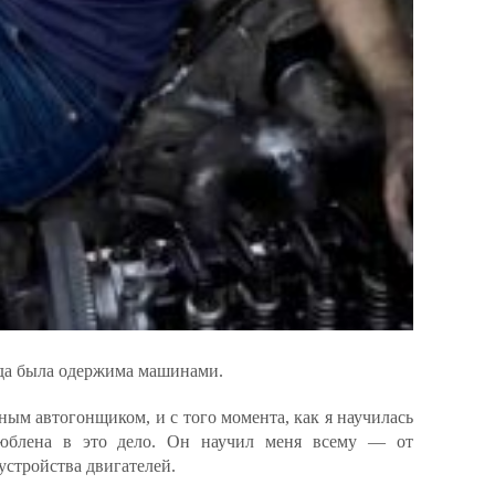
егда была одержима машинами.
ым автогонщиком, и с того момента, как я научилась
люблена в это дело. Он научил меня всему — от
устройства двигателей.