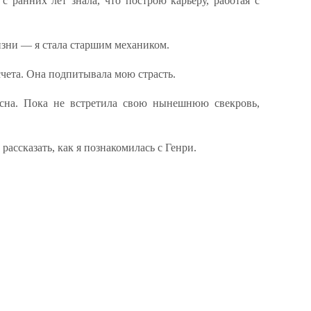
 ранних лет знала, что построю карьеру, работая с
изни — я стала старшим механиком.
счета. Она подпитывала мою страсть.
асна. Пока не встретила свою нынешнюю свекровь,
рассказать, как я познакомилась с Генри.