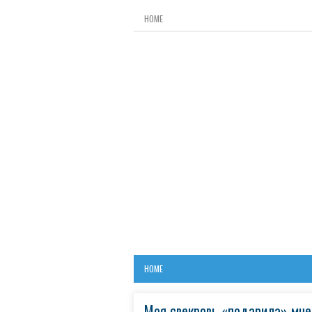
HOME
HOME
Моя свекровь «подарила» мне