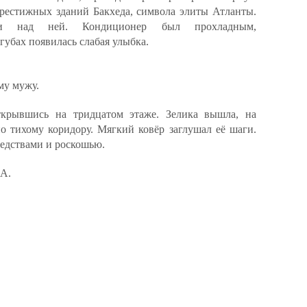
престижных зданий Бакхеда, символа элиты Атланты.
ли над ней. Кондиционер был прохладным,
убах появилась слабая улыбка.
му мужу.
ткрывшись на тридцатом этаже. Зелика вышла, на
по тихому коридору. Мягкий ковёр заглушал её шаги.
едствами и роскошью.
0A.