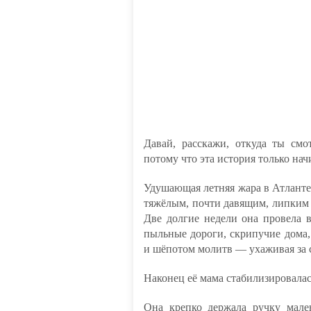
Давай, расскажи, откуда ты смо
потому что эта история только нач
Удушающая летняя жара в Атланте 
тяжёлым, почти давящим, липким к
Две долгие недели она провела 
пыльные дороги, скрипучие дома
и шёпотом молитв — ухаживая за 
Наконец её мама стабилизировалас
Она крепко держала ручку мале