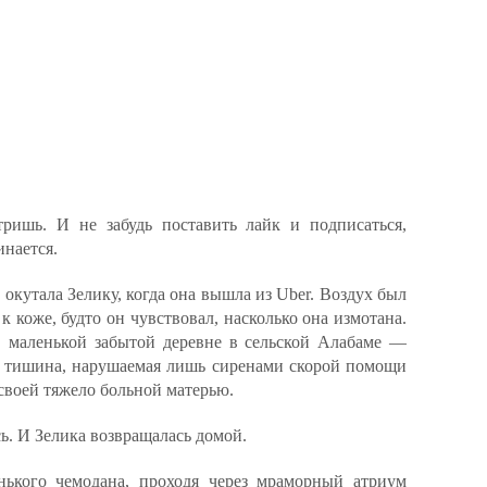
тришь. И не забудь поставить лайк и подписаться,
инается.
окутала Зелику, когда она вышла из Uber. Воздух был
 коже, будто он чувствовал, насколько она измотана.
в маленькой забытой деревне в сельской Алабаме —
, тишина, нарушаемая лишь сиренами скорой помощи
своей тяжело больной матерью.
ь. И Зелика возвращалась домой.
нького чемодана, проходя через мраморный атриум