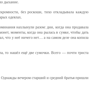
ло дыхание.
кромности, без роскоши, тихо откладывала каждую
арых одеялах.
оминания нахлынули разом: дни, когда она продавала
онет, моменты, когда она рылась в сумке, чтобы дать
ал, что у неё ничего нет… а на самом деле она копила
ла, то нашёл ещё две сумочки. Всего — почти триста
. Однажды вечером старший и средний братья пришли