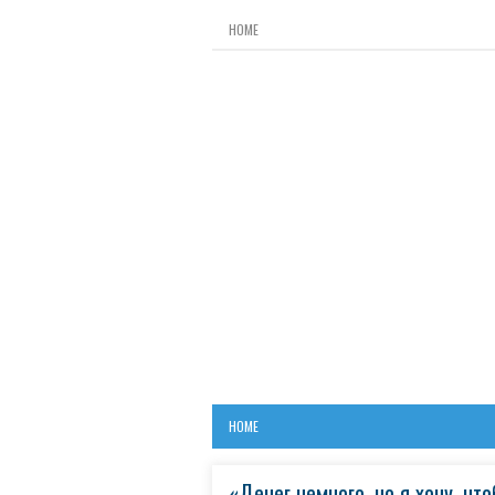
HOME
HOME
«Денег немного, но я хочу, чт