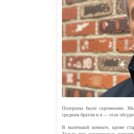
Похороны были скромными. Мы
средним братом и я — сели обсудит
В маленькой комнате, кроме ста
Только три изношенных шерстя