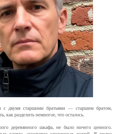
 с двумя старшими братьями — старшим братом,
ь, как разделить немногое, что осталось.
рого деревянного шкафа, не было ничего ценного.
ных одеяла, аккуратно сложенных мамой. Я молча