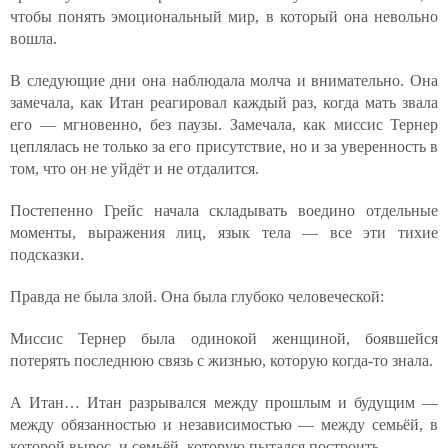
чтобы понять эмоциональный мир, в который она невольно
вошла.
В следующие дни она наблюдала молча и внимательно. Она
замечала, как Итан реагировал каждый раз, когда мать звала
его — мгновенно, без паузы. Замечала, как миссис Тернер
цеплялась не только за его присутствие, но и за уверенность в
том, что он не уйдёт и не отдалится.
Постепенно Грейс начала складывать воедино отдельные
моменты, выражения лиц, язык тела — все эти тихие
подсказки.
Правда не была злой. Она была глубоко человеческой:
Миссис Тернер была одинокой женщиной, боявшейся
потерять последнюю связь с жизнью, которую когда-то знала.
А Итан… Итан разрывался между прошлым и будущим —
между обязанностью и независимостью — между семьёй, в
которой вырос, и семьёй, которую пытался построить.