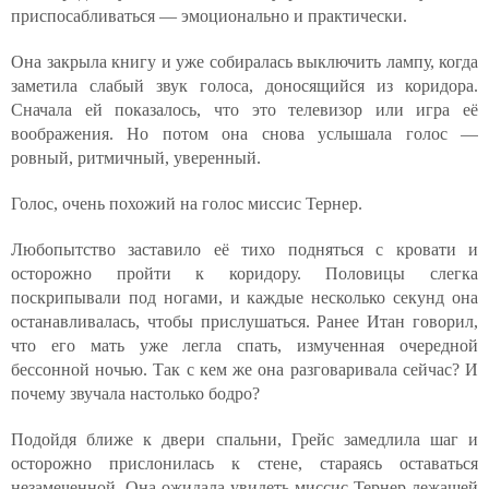
приспосабливаться — эмоционально и практически.
Она закрыла книгу и уже собиралась выключить лампу, когда
заметила слабый звук голоса, доносящийся из коридора.
Сначала ей показалось, что это телевизор или игра её
воображения. Но потом она снова услышала голос —
ровный, ритмичный, уверенный.
Голос, очень похожий на голос миссис Тернер.
Любопытство заставило её тихо подняться с кровати и
осторожно пройти к коридору. Половицы слегка
поскрипывали под ногами, и каждые несколько секунд она
останавливалась, чтобы прислушаться. Ранее Итан говорил,
что его мать уже легла спать, измученная очередной
бессонной ночью. Так с кем же она разговаривала сейчас? И
почему звучала настолько бодро?
Подойдя ближе к двери спальни, Грейс замедлила шаг и
осторожно прислонилась к стене, стараясь оставаться
незамеченной. Она ожидала увидеть миссис Тернер лежащей