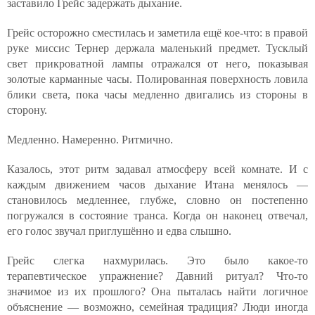
заставило Грейс задержать дыхание.
Грейс осторожно сместилась и заметила ещё кое-что: в правой
руке миссис Тернер держала маленький предмет. Тусклый
свет прикроватной лампы отражался от него, показывая
золотые карманные часы. Полированная поверхность ловила
блики света, пока часы медленно двигались из стороны в
сторону.
Медленно. Намеренно. Ритмично.
Казалось, этот ритм задавал атмосферу всей комнате. И с
каждым движением часов дыхание Итана менялось —
становилось медленнее, глубже, словно он постепенно
погружался в состояние транса. Когда он наконец отвечал,
его голос звучал приглушённо и едва слышно.
Грейс слегка нахмурилась. Это было какое-то
терапевтическое упражнение? Давний ритуал? Что-то
значимое из их прошлого? Она пыталась найти логичное
объяснение — возможно, семейная традиция? Люди иногда