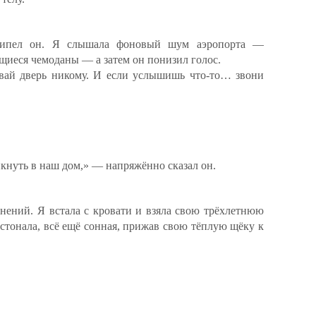
шипел он. Я слышала фоновый шум аэропорта —
ящиеся чемоданы — а затем он понизил голос.
вай дверь никому. И если услышишь что-то… звони
кнуть в наш дом,» — напряжённо сказал он.
снений. Я встала с кровати и взяла свою трёхлетнюю
застонала, всё ещё сонная, прижав свою тёплую щёку к