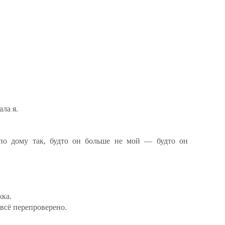
ла я.
по дому так, будто он больше не мой — будто он
жка.
 всё перепроверено.