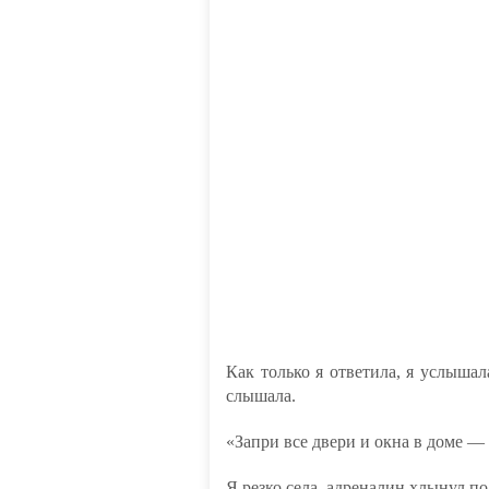
Как только я ответила, я услышал
слышала.
«Запри все двери и окна в доме — 
Я резко села, адреналин хлынул по 