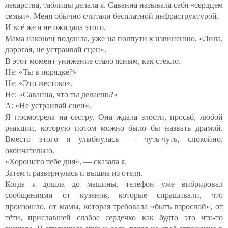
лекарства, таблицы делала я. Саванна называла себя «сердцем
семьи». Меня обычно считали бесплатной инфраструктурой.
И всё же я не ожидала этого.
Мама наконец подошла, уже на полпути к извинению. «Лила,
дорогая, не устраивай сцен».
В этот момент унижение стало ясным, как стекло.
Не: «Ты в порядке?»
Не: «Это жестоко».
Не: «Саванна, что ты делаешь?»
А: «Не устраивай сцен».
Я посмотрела на сестру. Она ждала злости, просьб, любой
реакции, которую потом можно было бы назвать драмой.
Вместо этого я улыбнулась — чуть-чуть, спокойно,
окончательно.
«Хорошего тебе дня», — сказала я.
Затем я развернулась и вышла из отеля.
Когда я дошла до машины, телефон уже вибрировал
сообщениями от кузенов, которые спрашивали, что
произошло, от мамы, которая требовала «быть взрослой», от
тёти, приславшей слабое сердечко как будто это что-то