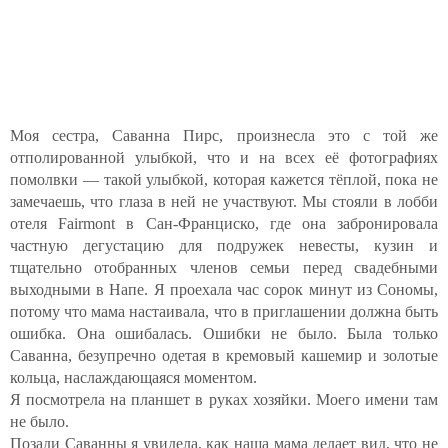
Моя сестра, Саванна Пирс, произнесла это с той же
отполированной улыбкой, что и на всех её фотографиях
помолвки — такой улыбкой, которая кажется тёплой, пока не
замечаешь, что глаза в ней не участвуют. Мы стояли в лобби
отеля Fairmont в Сан-Франциско, где она забронировала
частную дегустацию для подружек невесты, кузин и
тщательно отобранных членов семьи перед свадебными
выходными в Напе. Я проехала час сорок минут из Сономы,
потому что мама настаивала, что в приглашении должна быть
ошибка. Она ошибалась. Ошибки не было. Была только
Саванна, безупречно одетая в кремовый кашемир и золотые
кольца, наслаждающаяся моментом.
Я посмотрела на планшет в руках хозяйки. Моего имени там
не было.
Позади Саванны я увидела, как наша мама делает вид, что не