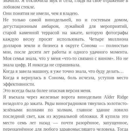
значило. Я отключила звук и села, глядя на своё отражение в
лобовом стекле.
Они понятия не имели, чем я владею.
Не только самой винодельней, но и гостевым домом,
дегустационным амбаром, лужайкой для мероприятий,
старой каменной террасой на закате, которую фотографы
каждую весну просят использовать. Четыре миллиона
долларов земли и бизнеса в округе Сонома — полностью
мои, после десяти лет работы и одного удачного момента.
Моя семья знала, что у меня «что-то связано с вином». Но не
знала цифр. И никогда не спрашивала.
Когда я завела машину, я уже точно знала, что буду делать…
Когда я вернулась в Сонома, боль исчезла, уступив место
эффективности.
Это всегда была более опасная версия меня.
Я въехала через железные ворота винодельни Alder Ridge
незадолго до заката. Ряды виноградников тянулись золотисто-
зелёными волнами по холмам, главное здание ловило
последний свет, как из журнальной обложки. Я купила это
место семь лет назад — почти разорённое, запущенное,
переоценённое для любого здравомыслящего человека. Тогда