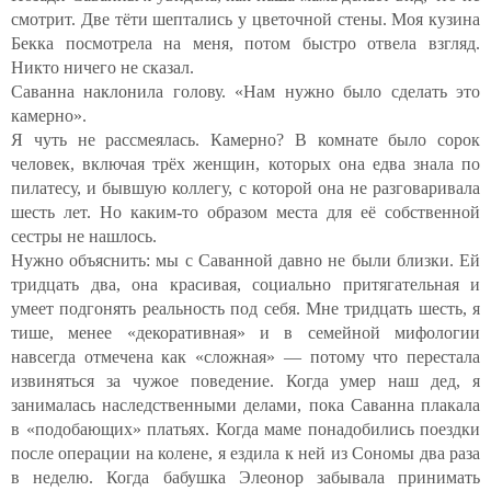
смотрит. Две тёти шептались у цветочной стены. Моя кузина
Бекка посмотрела на меня, потом быстро отвела взгляд.
Никто ничего не сказал.
Саванна наклонила голову. «Нам нужно было сделать это
камерно».
Я чуть не рассмеялась. Камерно? В комнате было сорок
человек, включая трёх женщин, которых она едва знала по
пилатесу, и бывшую коллегу, с которой она не разговаривала
шесть лет. Но каким-то образом места для её собственной
сестры не нашлось.
Нужно объяснить: мы с Саванной давно не были близки. Ей
тридцать два, она красивая, социально притягательная и
умеет подгонять реальность под себя. Мне тридцать шесть, я
тише, менее «декоративная» и в семейной мифологии
навсегда отмечена как «сложная» — потому что перестала
извиняться за чужое поведение. Когда умер наш дед, я
занималась наследственными делами, пока Саванна плакала
в «подобающих» платьях. Когда маме понадобились поездки
после операции на колене, я ездила к ней из Сономы два раза
в неделю. Когда бабушка Элеонор забывала принимать