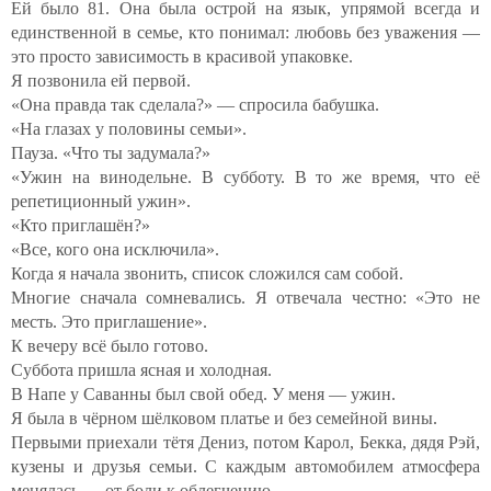
Ей было 81. Она была острой на язык, упрямой всегда и
единственной в семье, кто понимал: любовь без уважения —
это просто зависимость в красивой упаковке.
Я позвонила ей первой.
«Она правда так сделала?» — спросила бабушка.
«На глазах у половины семьи».
Пауза. «Что ты задумала?»
«Ужин на винодельне. В субботу. В то же время, что её
репетиционный ужин».
«Кто приглашён?»
«Все, кого она исключила».
Когда я начала звонить, список сложился сам собой.
Многие сначала сомневались. Я отвечала честно: «Это не
месть. Это приглашение».
К вечеру всё было готово.
Суббота пришла ясная и холодная.
В Напе у Саванны был свой обед. У меня — ужин.
Я была в чёрном шёлковом платье и без семейной вины.
Первыми приехали тётя Дениз, потом Карол, Бекка, дядя Рэй,
кузены и друзья семьи. С каждым автомобилем атмосфера
менялась — от боли к облегчению.