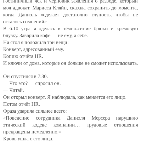
гостиничный чек и черновик заявления о разводе, который
моя адвокат, Марисса Кляйн, сказала сохранить до момента,
когда Даниэль «сделает достаточно глупость, чтобы не
осталось сомнений».
В 6:10 утра я оделась в тёмно-синие брюки и кремовую
блузку. Заварила кофе — не ему, а себе.
На стол я положила три вещи:
Конверт, адресованный ему.
Копию отчёта HR.
И ключи от дома, которые он больше не сможет использовать.
Он спустился в 7:30.
— Что это? — спросил он.
— Читай.
Он открыл конверт. Я наблюдала, как меняется его лицо.
Потом отчёт HR.
Фраза ударила сильнее всего:
«Поведение сотрудника Даниэля Мерсера нарушило
этический кодекс компании… трудовые отношения
прекращены немедленно.»
Кровь ушла с его лица.