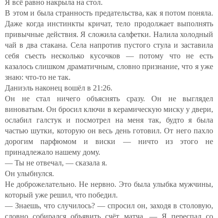
Я всё равно накрыла на стол.
В этом и была странность предательства, как я потом поняла.
Даже когда инстинкты кричат, тело продолжает выполнять
привычные действия. Я сложила салфетки. Налила холодный
чай в два стакана. Села напротив пустого стула и заставила
себя съесть несколько кусочков — потому что не есть
казалось слишком драматичным, словно признание, что я уже
знаю: что-то не так.
Даниэль наконец вошёл в 21:26.
Он не стал ничего объяснять сразу. Он не выглядел
виноватым. Он бросил ключи в керамическую миску у двери,
ослабил галстук и посмотрел на меня так, будто я была
частью шутки, которую он весь день готовил. От него пахло
дорогим парфюмом и виски — ничто из этого не
принадлежало нашему дому.
— Ты не отвечал, — сказала я.
Он улыбнулся.
Не доброжелательно. Не нервно. Это была улыбка мужчины,
который уже решил, что победил.
— Знаешь, что случилось? — спросил он, заходя в столовую,
словно собирался объявить счёт матча. — Я переспал со