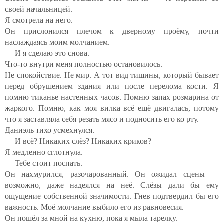
своей начальницей.
Я смотрела на него.
Он прислонился плечом к дверному проёму, почти
наслаждаясь моим молчанием.
— И я сделаю это снова.
Что-то внутри меня полностью остановилось.
Не спокойствие. Не мир. А тот вид тишины, который бывает
перед обрушением здания или после перелома кости. Я
помню тиканье настенных часов. Помню запах розмарина от
жаркого. Помню, как моя вилка всё ещё двигалась, потому
что я заставляла себя резать мясо и подносить его ко рту.
Даниэль тихо усмехнулся.
— И всё? Никаких слёз? Никаких криков?
Я медленно сглотнула.
— Тебе стоит поспать.
Он нахмурился, разочарованный. Он ожидал сцены —
возможно, даже надеялся на неё. Слёзы дали бы ему
ощущение собственной значимости. Гнев подтвердил бы его
важность. Моё молчание выбило его из равновесия.
Он пошёл за мной на кухню, пока я мыла тарелку.