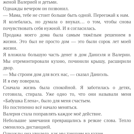
женой Валерией и детьми.
Однажды вечером он позвонил.
— Мама, тебе не стоит больше быть одной. Переезжай к нам.
Я колебалась, но думала о внуках… о том, чтобы снова
почувствовать себя нужной. И я согласилась.
Продажа моего дома была самым тяжёлым решением в
жизни. Это был не просто дом — это были сорок лет моей
жизни.
Я вложила большую часть денег в дом Даниэля и Валерии.
Мы отремонтировали кухню, починили крышу, расширили
двор.
— Мы строим дом для всех нас, — сказал Даниэль.
И я ему поверила.
Сначала жизнь была спокойной. Я заботилась о детях,
готовила, стирала. Уже одно то, что они называли меня
«Бабушка Елена», было для меня счастьем.
Но постепенно всё начало меняться.
Валерия стала поправлять каждое моё действие.
Небольшие замечания превращались в резкие слова. Тепло
сменилось дистанцией.
Однажды она увидела, как мы танцуем на кухне.