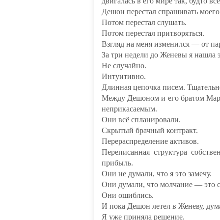
двигалась в его мире так, будто вс
Дешон перестал спрашивать моего
Потом перестал слушать.
Потом перестал притворяться.
Взгляд на меня изменился — от па
За три недели до Женевы я нашла 
Не случайно.
Интуитивно.
Длинная цепочка писем. Тщательн
Между Дешоном и его братом Мар
неприкасаемым.
Они всё спланировали.
Скрытый брачный контракт.
Перераспределение активов.
Переписанная структура собстве
прибыль.
Они не думали, что я это замечу.
Они думали, что молчание — это с
Они ошиблись.
И пока Дешон летел в Женеву, думая
Я уже приняла решение.