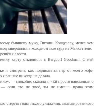
 своему бывшему мужу, Энтони Колдуэллу, менее чем
азвод завершился в холодном зале суда на Манхэттене.
решёл к злости.
амину карту отклонили в Bergdorf Goodman. С ней
ке и смотрела, как поднимается пар от моего кофе,
 я раньше никогда не делала.
енно», — спокойно сказала я. «Ей просто напомнили о
 — если это не твоё, ты не имеешь права этим
гло стереть годы тихого унижения, замаскированного