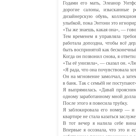
Годами его мать, Элеанор Уитф
дорогие салоны, изысканные 
дизайнерскую обувь, коллекци
улыбкой, пока Энтони это игнорир
«Ты же знаешь, какая она», — гово
Тем временем я управляла требо
работала допоздна, чтобы всё де
быть воспринятой как бесконечный
Когда он позвонил снова, я ответи
«Ты её унизила», — сказал он. «Л
«Я рада, что она почувствовала хо
Он на мгновение замолчал, а зате
в банк. Так с семьёй не поступают
Я выпрямилась. «Давай проясним
одному заработанному мной долла
После этого я повесила трубку.
Я заблокировала его номер — 
квартире не стала казаться заслуж
В тот вечер я налила себе вин
Впервые я осознала, что это и е