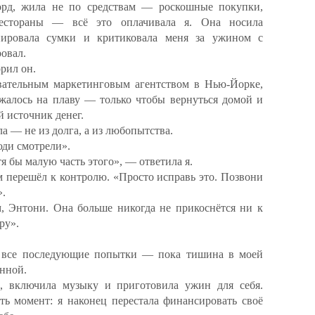
орд, жила не по средствам — роскошные покупки,
рестораны — всё это оплачивала я. Она носила
онировала сумки и критиковала меня за ужином с
овал.
рил он.
вательным маркетинговым агентством в Нью-Йорке,
ржалось на плаву — только чтобы вернуться домой и
 источник денег.
ла — не из долга, а из любопытства.
юди смотрели».
тя бы малую часть этого», — ответила я.
м перешёл к контролю. «Просто исправь это. Позвони
».
, Энтони. Она больше никогда не прикоснётся ни к
ру».
и все последующие попытки — пока тишина в моей
енной.
а, включила музыку и приготовила ужин для себя.
сть момент: я наконец перестала финансировать своё