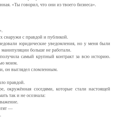
ная. «Ты говорил, что они из твоего бизнеса».
».
их снаружи с правдой и публикой.
следовали юридические уведомления, но у меня были
и манипуляции больше не работали.
 получила самый крупный контракт за всю историю.
ью моим.
ни, он выглядел сломленным.
ыло правдой.
ире, окружённая соседями, которые стали настоящей
мать так и не осознала:
уважение.
атят —
.