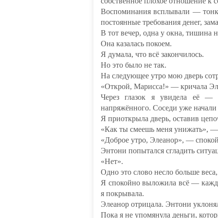
собственное плохое отношение к с
Воспоминания всплывали — тонки
постоянные требования денег, за
В тот вечер, одна у окна, тишина н
Она казалась покоем.
Я думала, что всё закончилось.
Но это было не так.
На следующее утро мою дверь сот
«Открой, Марисса!» — кричала Эл
Через глазок я увидела её —
напряжённого. Соседи уже начали
Я приоткрыла дверь, оставив цепо
«Как ты смеешь меня унижать», —
«Доброе утро, Элеанор», — спокой
Энтони попытался сгладить ситуац
«Нет».
Одно это слово несло больше веса
Я спокойно выложила всё — кажд
я покрывала.
Элеанор отрицала. Энтони уклоня
Пока я не упомянула деньги, котор