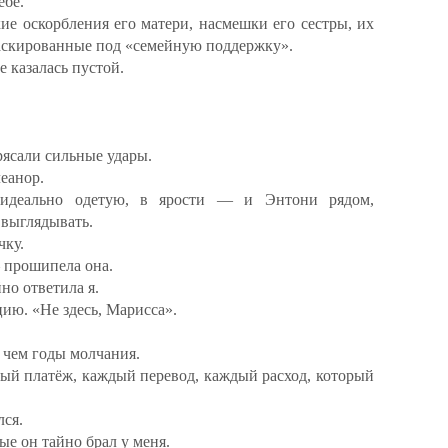
ебе.
е оскорбления его матери, насмешки его сестры, их
маскированные под «семейную поддержку».
е казалась пустой.
рясали сильные удары.
еанор.
 идеально одетую, в ярости — и Энтони рядом,
 выглядывать.
чку.
 прошипела она.
но ответила я.
ию. «Не здесь, Марисса».
, чем годы молчания.
ый платёж, каждый перевод, каждый расход, который
лся.
ые он тайно брал у меня.