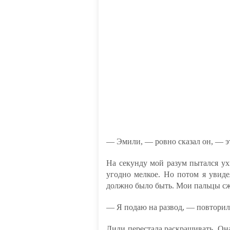
— Эмили, — ровно сказал он, — эт
На секунду мой разум пытался ухв
угодно мелкое. Но потом я увиде
должно было быть. Мои пальцы сж
— Я подаю на развод, — повторил
Лили перестала раскрашивать. Она