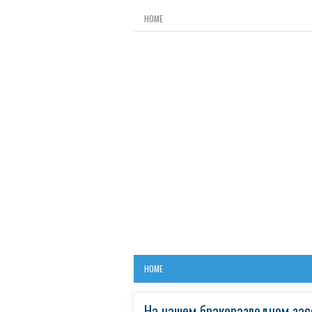
HOME
HOME
На нашем бракоразводном зас