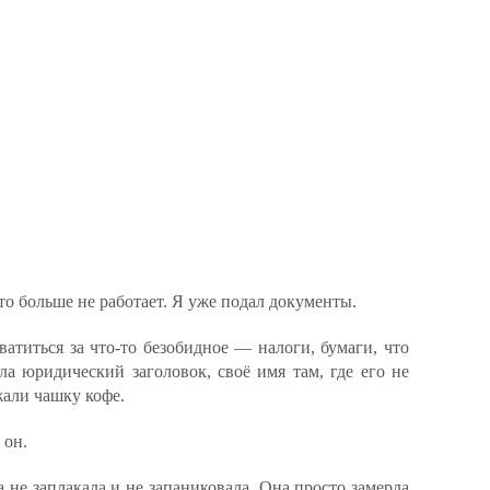
о больше не работает. Я уже подал документы.
атиться за что-то безобидное — налоги, бумаги, что
ла юридический заголовок, своё имя там, где его не
али чашку кофе.
 он.
 не заплакала и не запаниковала. Она просто замерла