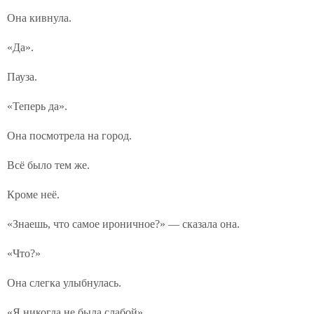
Она кивнула.
«Да».
Пауза.
«Теперь да».
Она посмотрела на город.
Всё было тем же.
Кроме неё.
«Знаешь, что самое ироничное?» — сказала она.
«Что?»
Она слегка улыбнулась.
«Я никогда не была слабой».