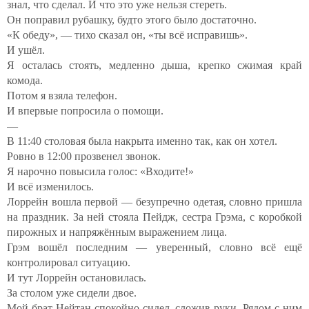
знал, что сделал. И что это уже нельзя стереть.
Он поправил рубашку, будто этого было достаточно.
«К обеду», — тихо сказал он, «ты всё исправишь».
И ушёл.
Я осталась стоять, медленно дыша, крепко сжимая край
комода.
Потом я взяла телефон.
И впервые попросила о помощи.
—
В 11:40 столовая была накрыта именно так, как он хотел.
Ровно в 12:00 прозвенел звонок.
Я нарочно повысила голос: «Входите!»
И всё изменилось.
Лоррейн вошла первой — безупречно одетая, словно пришла
на праздник. За ней стояла Пейдж, сестра Грэма, с коробкой
пирожных и напряжённым выражением лица.
Грэм вошёл последним — уверенный, словно всё ещё
контролировал ситуацию.
И тут Лоррейн остановилась.
За столом уже сидели двое.
Мой брат Нейтан спокойно сидел, сложив руки. Рядом с ним