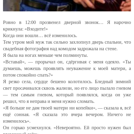
Ровно в 12:00 прозвенел дверной звонок… Я нарочно
крикнула: «Входите!»
Когда они вошли… всё изменилось.
Тем утром мой муж так сильно захлопнул дверь спальни, что
свадебная фотография над комодом задрожала на стене.
Я была на ногах меньше чем полминуты.
«Вставай», — прорычал он, сдёргивая с меня одеяло. «Ты
думаешь, можешь проявлять неуважение к моей матери, а
потом спокойно спать?»
Я резко села, сердце бешено колотилось. Бледный зимний
свет просачивался сквозь жалюзи, но его лицо пылало гневом
— тем самым гневом, который появлялся, когда он уже
решил, что я неправа и меня нужно сломать.
«Я больше не дам твоей матери ни копейки», — сказала я, всё
ещё сонная. «Я сказала это вчера вечером. Ничего не
изменилось».
Он горько усмехнулся. «Невероятно. Ей просто нужен был