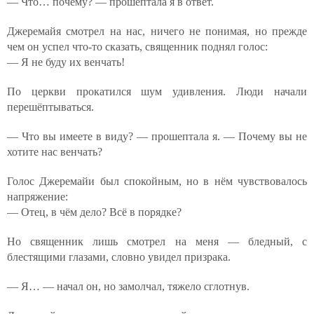
— Что… почему? — прошептала я в ответ.
Джеремайя смотрел на нас, ничего не понимая, но прежде
чем он успел что-то сказать, священник поднял голос:
— Я не буду их венчать!
По церкви прокатился шум удивления. Люди начали
перешёптываться.
— Что вы имеете в виду? — прошептала я. — Почему вы не
хотите нас венчать?
Голос Джеремайи был спокойным, но в нём чувствовалось
напряжение:
— Отец, в чём дело? Всё в порядке?
Но священник лишь смотрел на меня — бледный, с
блестящими глазами, словно увидел призрака.
— Я… — начал он, но замолчал, тяжело сглотнув.