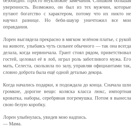
безобидно. Просто неуклюжие замечания. Слишком большая
уверенность. Возможно, он был из тех мужчин, которые
путают богатство с характером, потому что их никто не
научил разнице. Но беби-шауэр уничтожил все мои
оправдания.
Лорен выглядела прекрасно в мягком зелёном платье, с рукой
на животе, улыбаясь чуть сильнее обычного — так она всегда
делала, когда нервничала. Грант стоял рядом, приветствовал
гостей, целовал её в лоб, играл роль заботливого мужа. Его
мать, Селеста, скользила по залу, управляя официантами так,
словно доброта была ещё одной деталью декора.
Когда начались подарки, я подождала до конца. Сначала шли
громкие, дорогие вещи: коляска класса люкс, импортная
кроватка, наборы, серебряная погремушка. Потом я вынесла
свою белую коробку.
Лорен улыбнулась, увидев мою надпись.
— Мама.