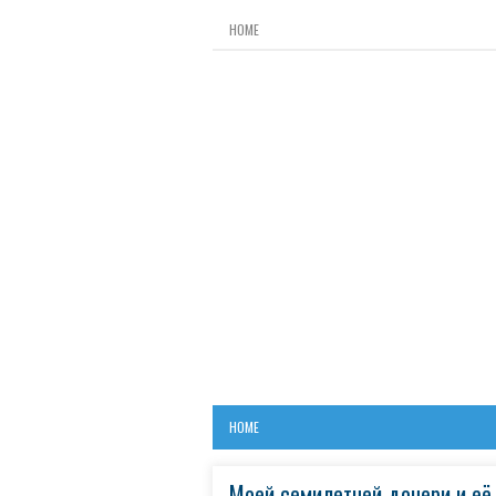
HOME
HOME
Моей семилетней дочери и её