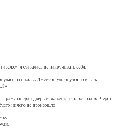
гараже», я старалась не накручивать себя.
рнулась из школы, Джейсон улыбнулся и сказал:
же?»
 гараж, заперли дверь и включили старое радио. Через
 будто ничего не произошло.
мое.
руди.