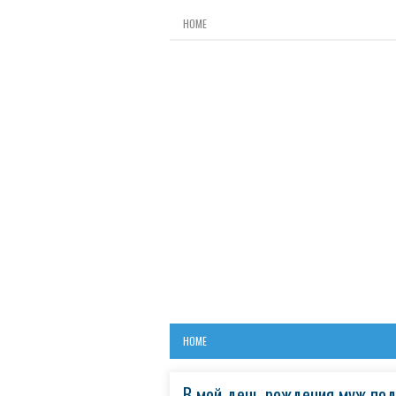
HOME
HOME
В мой день рождения муж пода