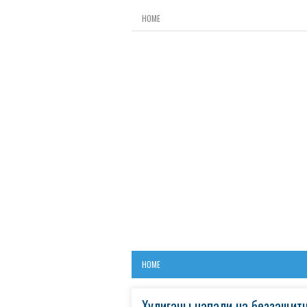
HOME
HOME
Хулиганы напали на беззащит