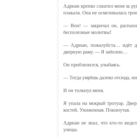
Адриан крепко схватил меня за ру
плакала. Она не осмеливалась трон
— Вон! — закричал он, распахн
бесполезные молитвы!
— Адриан, пожалуйста… идёт д
дверную раму. — Я заболею…
Он приблизился, улыбаясь.
— Тогда умрёшь далеко отсюда, н
И он толкнул меня.
Я упала на мокрый тротуар. Двер
костей. Униженная. Покинутая.
Адриан не знал, что кто-то виде
улицы.