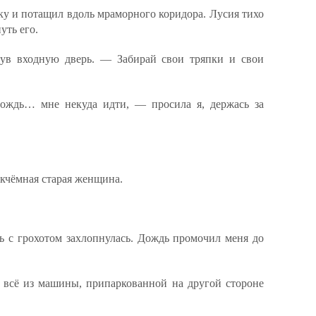
ку и потащил вдоль мраморного коридора. Лусия тихо
уть его.
ув входную дверь. — Забирай свои тряпки и свои
ождь… мне некуда идти, — просила я, держась за
икчёмная старая женщина.
ь с грохотом захлопнулась. Дождь промочил меня до
л всё из машины, припаркованной на другой стороне