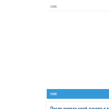
HOME
HOME
После смерти моей дочери я 