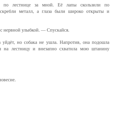
ся по лестнице за мной. Её лапы скользили по
 скребли металл, а глаза были широко открыты и
 с нервной улыбкой. — Спускайся.
а уйдёт, но собака не ушла. Напротив, она подошла
пы на лестницу и внезапно схватила мою штанину
новесие.