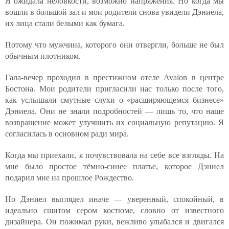
Я ожидала неловкости, возможно напряжения. Но когда мы
вошли в большой зал и мои родители снова увидели Дэниела,
их лица стали белыми как бумага.
Потому что мужчина, которого они отвергли, больше не был
обычным плотником.
Гала-вечер проходил в престижном отеле Avalon в центре
Бостона. Мои родители пригласили нас только после того,
как услышали смутные слухи о «расширяющемся бизнесе»
Дэниела. Они не знали подробностей — лишь то, что наше
возвращение может улучшить их социальную репутацию. Я
согласилась в основном ради мира.
Когда мы приехали, я почувствовала на себе все взгляды. На
мне было простое тёмно-синее платье, которое Дэниел
подарил мне на прошлое Рождество.
Но Дэниел выглядел иначе — уверенный, спокойный, в
идеально сшитом сером костюме, словно от известного
дизайнера. Он пожимал руки, вежливо улыбался и двигался