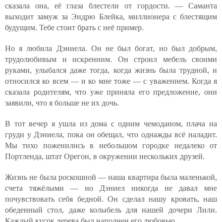
сказала она, её глаза блестели от гордости. — Саманта
выходит замуж за Эндрю Блейка, миллионера с блестящим
будущим. Тебе стоит брать с неё пример.
Но я любила Дэниела. Он не был богат, но был добрым,
трудолюбивым и искренним. Он строил мебель своими
руками, улыбался даже тогда, когда жизнь была трудной, и
относился ко всем — и ко мне тоже — с уважением. Когда я
сказала родителям, что уже приняла его предложение, они
заявили, что я больше не их дочь.
В тот вечер я ушла из дома с одним чемоданом, плача на
груди у Дэниела, пока он обещал, что однажды всё наладит.
Мы тихо поженились в небольшом городке недалеко от
Портленда, штат Орегон, в окружении нескольких друзей.
Жизнь не была роскошной — наша квартира была маленькой,
счета тяжёлыми — но Дэниел никогда не давал мне
почувствовать себя бедной. Он сделал нашу кровать, наш
обеденный стол, даже колыбель для нашей дочери Лили.
Каждый кусок дерева был наполнен его любовью.