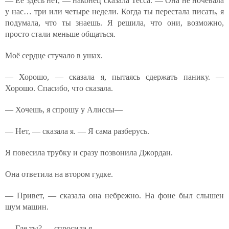
— Её здесь нет, — наконец сказала Тесса. — Она не ночевала
у нас… три или четыре недели. Когда ты перестала писать, я
подумала, что ты знаешь. Я решила, что они, возможно,
просто стали меньше общаться.
Моё сердце стучало в ушах.
— Хорошо, — сказала я, пытаясь сдержать панику. —
Хорошо. Спасибо, что сказала.
— Хочешь, я спрошу у Алиссы—
— Нет, — сказала я. — Я сама разберусь.
Я повесила трубку и сразу позвонила Джордан.
Она ответила на втором гудке.
— Привет, — сказала она небрежно. На фоне был слышен
шум машин.
— Где ты? — спросила я.